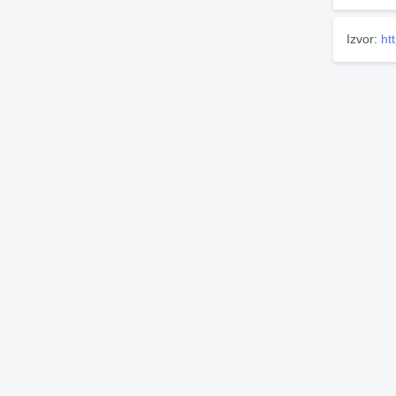
Izvor:
ht