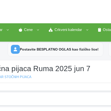
ar
Cene
Crkveni kalendar
Osta
Postavite BESPLATNO OGLAS kao fizičko lice!
čna pijaca Ruma 2025 jun 7
AR STOČNIH PIJACA