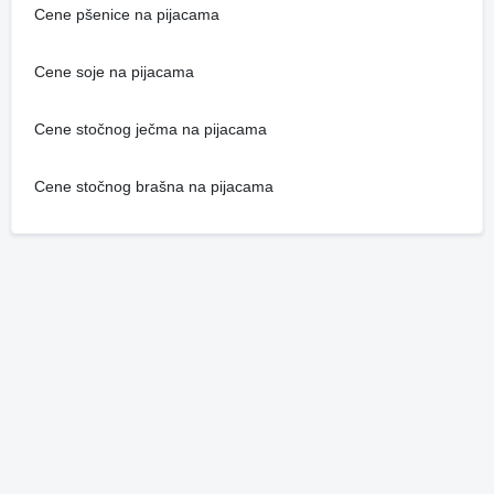
Cene pšenice na pijacama
Cene soje na pijacama
Cene stočnog ječma na pijacama
Cene stočnog brašna na pijacama