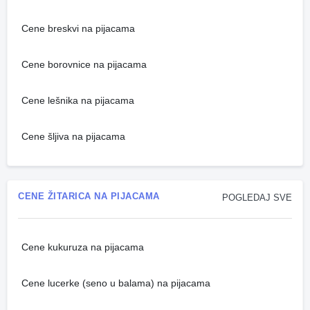
Cene breskvi na pijacama
Cene borovnice na pijacama
Cene lešnika na pijacama
Cene šljiva na pijacama
CENE ŽITARICA NA PIJACAMA
POGLEDAJ SVE
Cene kukuruza na pijacama
Cene lucerke (seno u balama) na pijacama