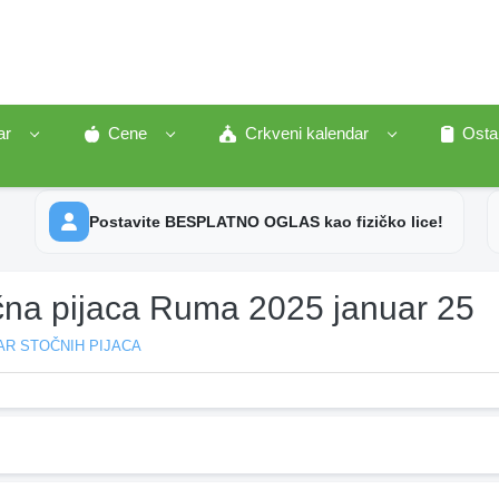
ar
Cene
Crkveni kalendar
Osta
Postavite BESPLATNO OGLAS kao fizičko lice!
čna pijaca Ruma 2025 januar 25
AR STOČNIH PIJACA