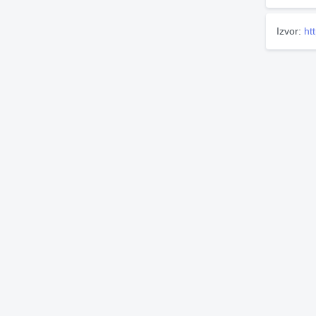
Izvor:
ht