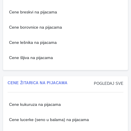
Cene breskvi na pijacama
Cene borovnice na pijacama
Cene lešnika na pijacama
Cene šljiva na pijacama
CENE ŽITARICA NA PIJACAMA
POGLEDAJ SVE
Cene kukuruza na pijacama
Cene lucerke (seno u balama) na pijacama