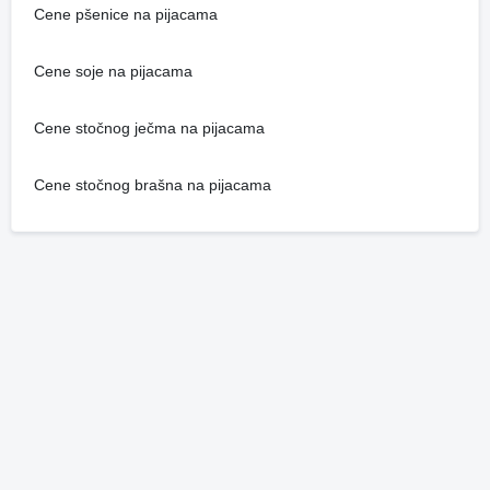
Cene pšenice na pijacama
Cene soje na pijacama
Cene stočnog ječma na pijacama
Cene stočnog brašna na pijacama