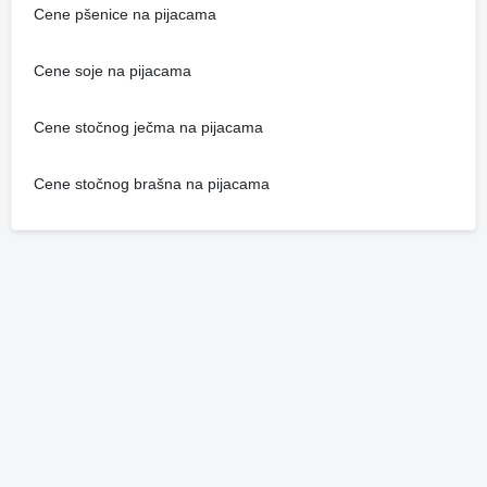
Cene pšenice na pijacama
Cene soje na pijacama
Cene stočnog ječma na pijacama
Cene stočnog brašna na pijacama