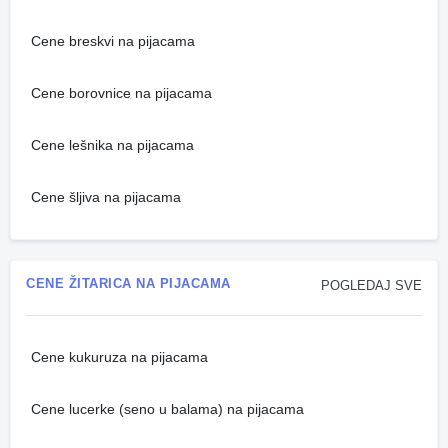
Cene breskvi na pijacama
Cene borovnice na pijacama
Cene lešnika na pijacama
Cene šljiva na pijacama
CENE ŽITARICA NA PIJACAMA
POGLEDAJ SVE
Cene kukuruza na pijacama
Cene lucerke (seno u balama) na pijacama