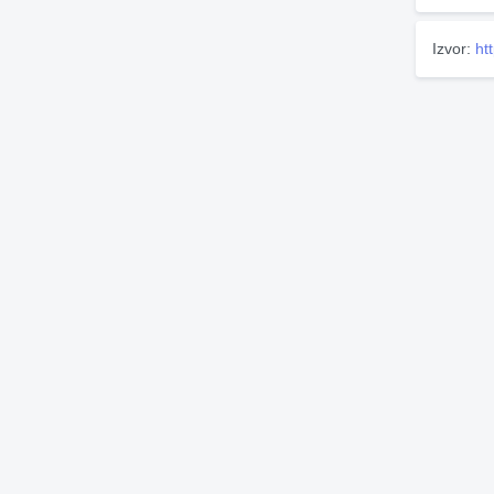
Izvor:
ht