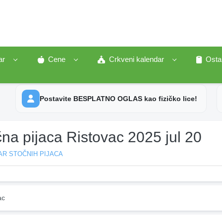
ar
Cene
Crkveni kalendar
Osta
Postavite BESPLATNO OGLAS kao fizičko lice!
na pijaca Ristovac 2025 jul 20
AR STOČNIH PIJACA
ac