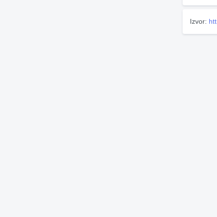
Izvor:
ht