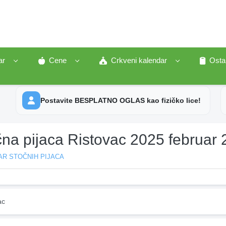
ar
Cene
Crkveni kalendar
Osta
Postavite BESPLATNO OGLAS kao fizičko lice!
na pijaca Ristovac 2025 februar 
AR STOČNIH PIJACA
ac