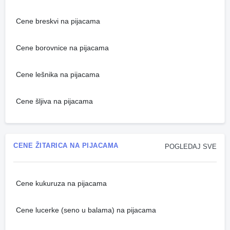
Cene breskvi na pijacama
Cene borovnice na pijacama
Cene lešnika na pijacama
Cene šljiva na pijacama
CENE ŽITARICA NA PIJACAMA
POGLEDAJ SVE
Cene kukuruza na pijacama
Cene lucerke (seno u balama) na pijacama