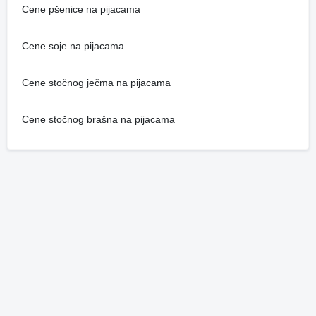
Cene pšenice na pijacama
Cene soje na pijacama
Cene stočnog ječma na pijacama
Cene stočnog brašna na pijacama