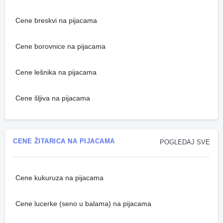
Cene breskvi na pijacama
Cene borovnice na pijacama
Cene lešnika na pijacama
Cene šljiva na pijacama
CENE ŽITARICA NA PIJACAMA
POGLEDAJ SVE
Cene kukuruza na pijacama
Cene lucerke (seno u balama) na pijacama