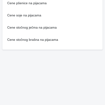
Cene pšenice na pijacama
Cene soje na pijacama
Cene stočnog ječma na pijacama
Cene stočnog brašna na pijacama