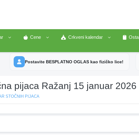
ar
Cene
Crkveni kalendar
Osta
Postavite BESPLATNO OGLAS kao fizičko lice!
čna pijaca Ražanj 15 januar 2026
AR STOČNIH PIJACA
j