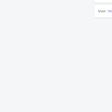
Izvor:
ht