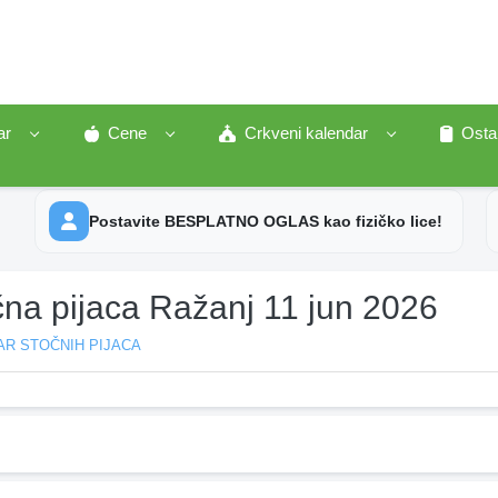
ar
Cene
Crkveni kalendar
Osta
Postavite BESPLATNO OGLAS kao fizičko lice!
čna pijaca Ražanj 11 jun 2026
AR STOČNIH PIJACA
j