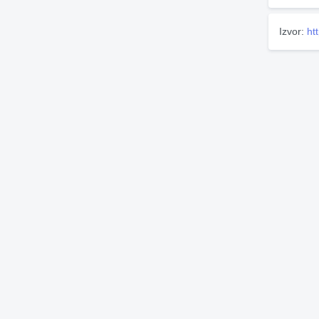
Izvor:
ht