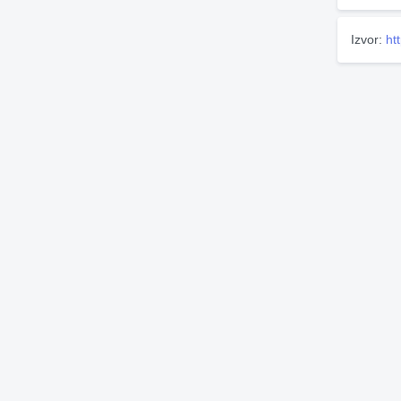
Izvor:
ht