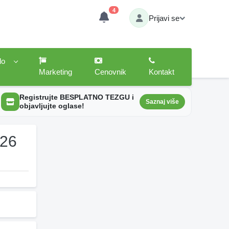
4
Prijavi se
lo
Marketing
Cenovnik
Kontakt
Registrujte BESPLATNO TEZGU i
Saznaj više
objavljujte oglase!
026