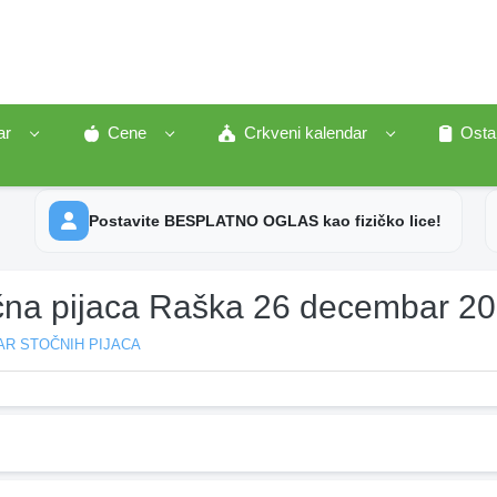
ar
Cene
Crkveni kalendar
Osta
Postavite BESPLATNO OGLAS kao fizičko lice!
čna pijaca Raška 26 decembar 2
AR STOČNIH PIJACA