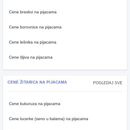
Cene breskvi na pijacama
Cene borovnice na pijacama
Cene lešnika na pijacama
Cene šljiva na pijacama
CENE ŽITARICA NA PIJACAMA
POGLEDAJ SVE
Cene kukuruza na pijacama
Cene lucerke (seno u balama) na pijacama