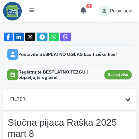
3
Prijavi se
Postavite BESPLATNO OGLAS kao fizičko lice!
Registrujte BESPLATNO TEZGU i
Saznaj više
objavljujte oglase!
FILTERI
Stočna pijaca Raška 2025
mart 8