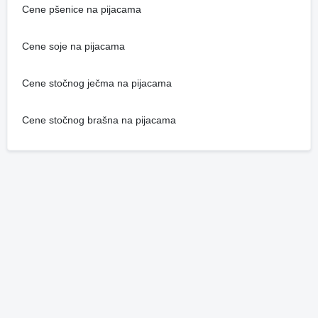
Cene pšenice na pijacama
Cene soje na pijacama
Cene stočnog ječma na pijacama
Cene stočnog brašna na pijacama