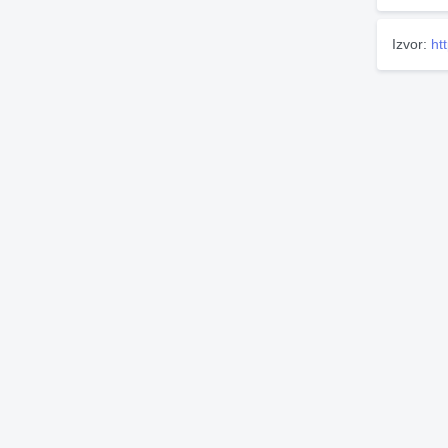
Izvor:
ht