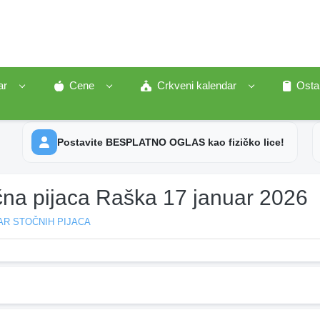
ar
Cene
Crkveni kalendar
Osta
Postavite BESPLATNO OGLAS kao fizičko lice!
čna pijaca Raška 17 januar 2026
AR STOČNIH PIJACA