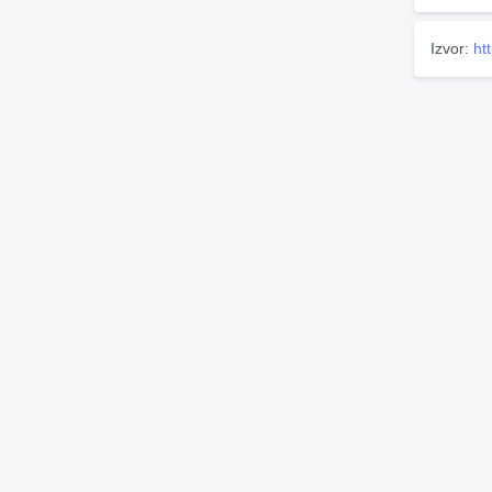
Izvor:
ht