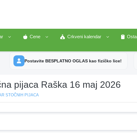
ar
Cene
Crkveni kalendar
Osta
Postavite BESPLATNO OGLAS kao fizičko lice!
čna pijaca Raška 16 maj 2026
AR STOČNIH PIJACA