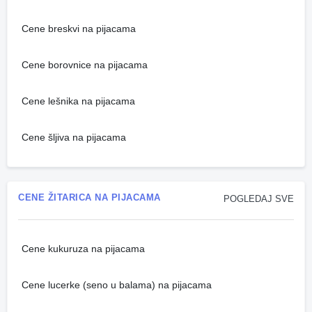
Cene breskvi na pijacama
Cene borovnice na pijacama
Cene lešnika na pijacama
Cene šljiva na pijacama
CENE ŽITARICA NA PIJACAMA
POGLEDAJ SVE
Cene kukuruza na pijacama
Cene lucerke (seno u balama) na pijacama