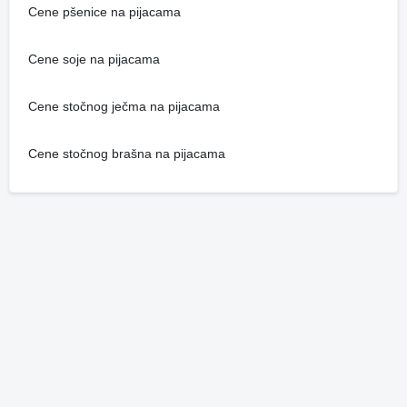
Cene pšenice na pijacama
Cene soje na pijacama
Cene stočnog ječma na pijacama
Cene stočnog brašna na pijacama