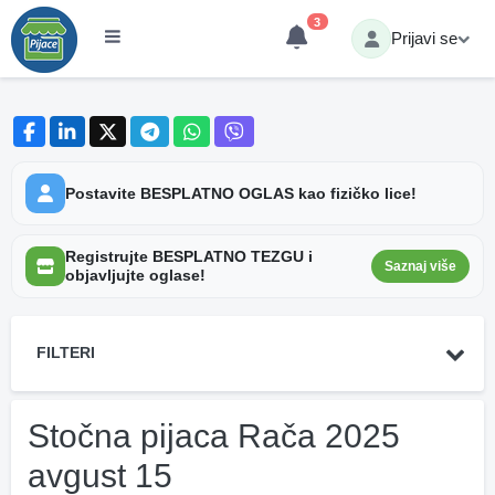
3
Prijavi se
Postavite BESPLATNO OGLAS kao fizičko lice!
Registrujte BESPLATNO TEZGU i
Saznaj više
objavljujte oglase!
FILTERI
Stočna pijaca Rača 2025
avgust 15