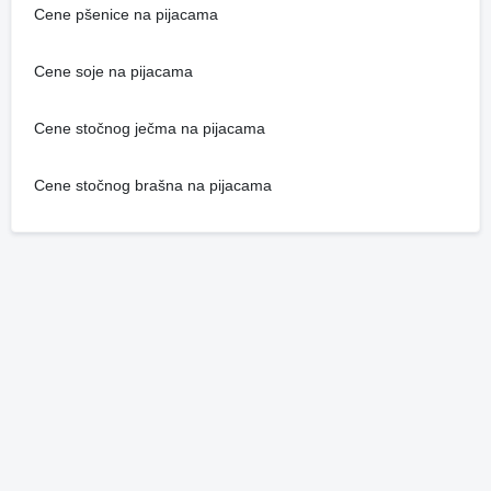
Cene pšenice na pijacama
Cene soje na pijacama
Cene stočnog ječma na pijacama
Cene stočnog brašna na pijacama