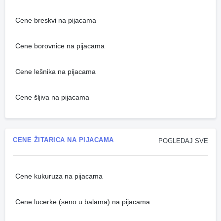
Cene breskvi na pijacama
Cene borovnice na pijacama
Cene lešnika na pijacama
Cene šljiva na pijacama
CENE ŽITARICA NA PIJACAMA
POGLEDAJ SVE
Cene kukuruza na pijacama
Cene lucerke (seno u balama) na pijacama