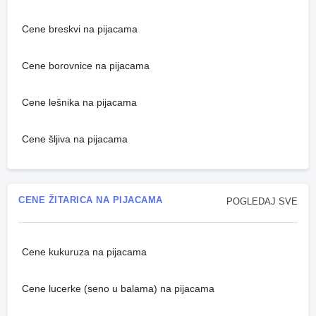
Cene breskvi na pijacama
Cene borovnice na pijacama
Cene lešnika na pijacama
Cene šljiva na pijacama
CENE ŽITARICA NA PIJACAMA
POGLEDAJ SVE
Cene kukuruza na pijacama
Cene lucerke (seno u balama) na pijacama