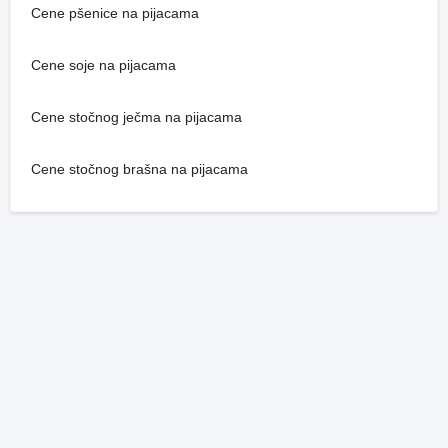
Cene pšenice na pijacama
Cene soje na pijacama
Cene stočnog ječma na pijacama
Cene stočnog brašna na pijacama