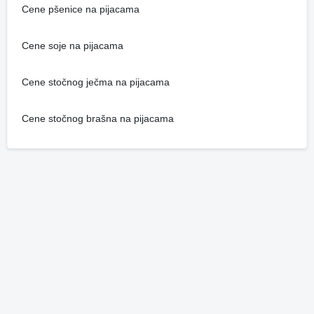
Cene pšenice na pijacama
Cene soje na pijacama
Cene stočnog ječma na pijacama
Cene stočnog brašna na pijacama