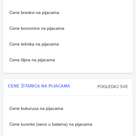
Cene breskvi na pijacama
Cene borovnice na pijacama
Cene lešnika na pijacama
Cene šljiva na pijacama
CENE ŽITARICA NA PIJACAMA
POGLEDAJ SVE
Cene kukuruza na pijacama
Cene lucerke (seno u balama) na pijacama