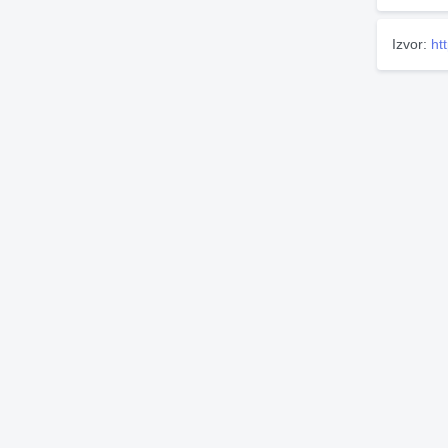
Izvor:
ht