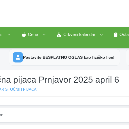
ar
Cene
Crkveni kalendar
Osta
Postavite BESPLATNO OGLAS kao fizičko lice!
na pijaca Prnjavor 2025 april 6
AR STOČNIH PIJACA
or