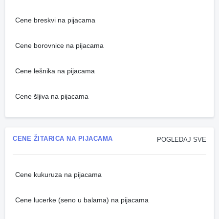
Cene breskvi na pijacama
Cene borovnice na pijacama
Cene lešnika na pijacama
Cene šljiva na pijacama
CENE ŽITARICA NA PIJACAMA
POGLEDAJ SVE
Cene kukuruza na pijacama
Cene lucerke (seno u balama) na pijacama