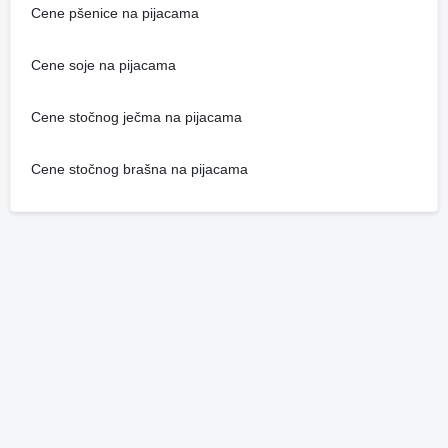
Cene pšenice na pijacama
Cene soje na pijacama
Cene stočnog ječma na pijacama
Cene stočnog brašna na pijacama