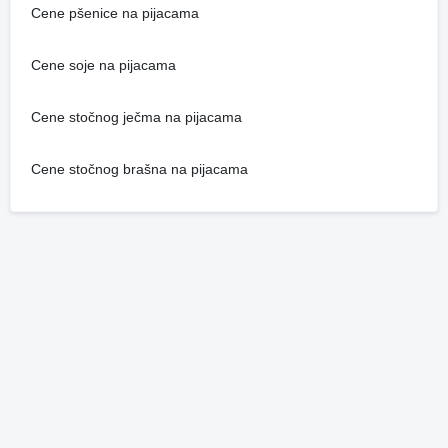
Cene pšenice na pijacama
Cene soje na pijacama
Cene stočnog ječma na pijacama
Cene stočnog brašna na pijacama