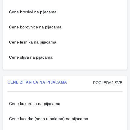
Cene breskvi na pijacama
Cene borovnice na pijacama
Cene lešnika na pijacama
Cene šljiva na pijacama
CENE ŽITARICA NA PIJACAMA
POGLEDAJ SVE
Cene kukuruza na pijacama
Cene lucerke (seno u balama) na pijacama