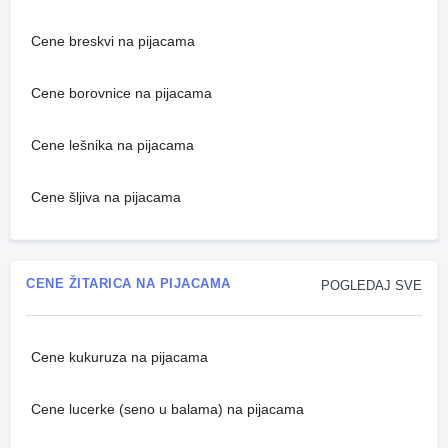
Cene breskvi na pijacama
Cene borovnice na pijacama
Cene lešnika na pijacama
Cene šljiva na pijacama
CENE ŽITARICA NA PIJACAMA
POGLEDAJ SVE
Cene kukuruza na pijacama
Cene lucerke (seno u balama) na pijacama