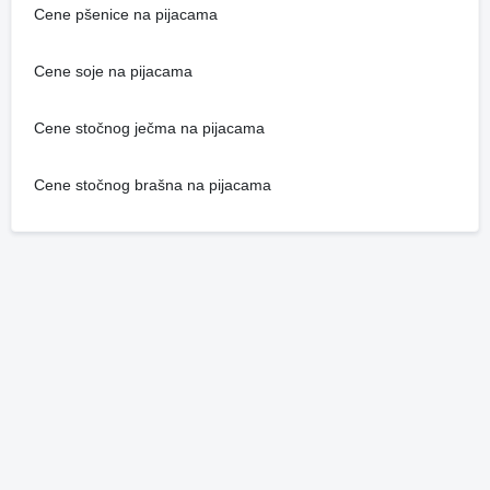
Cene pšenice na pijacama
Cene soje na pijacama
Cene stočnog ječma na pijacama
Cene stočnog brašna na pijacama