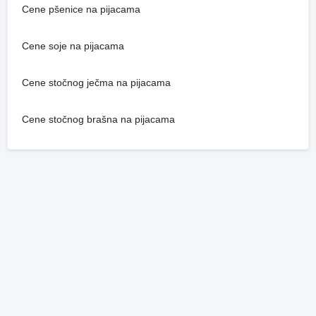
Cene pšenice na pijacama
Cene soje na pijacama
Cene stočnog ječma na pijacama
Cene stočnog brašna na pijacama