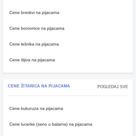
Cene breskvi na pijacama
Cene borovnice na pijacama
Cene lešnika na pijacama
Cene šljiva na pijacama
CENE ŽITARICA NA PIJACAMA
POGLEDAJ SVE
Cene kukuruza na pijacama
Cene lucerke (seno u balama) na pijacama