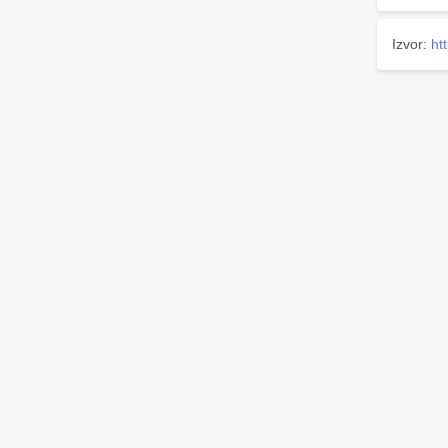
Izvor:
ht