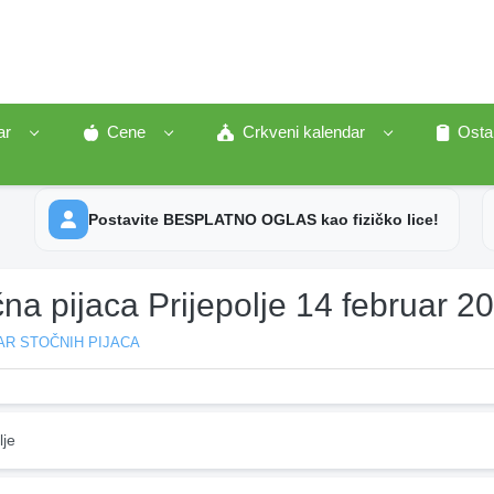
ar
Cene
Crkveni kalendar
Osta
Postavite BESPLATNO OGLAS kao fizičko lice!
na pijaca Prijepolje 14 februar 2
AR STOČNIH PIJACA
lje