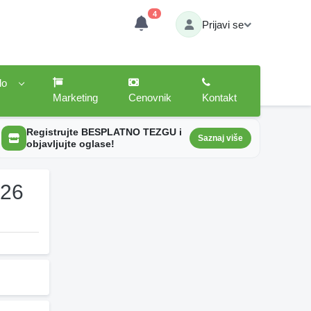
4
Prijavi se
lo
Marketing
Cenovnik
Kontakt
Registrujte BESPLATNO TEZGU i
Saznaj više
objavljujte oglase!
026