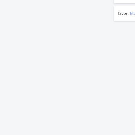
Izvor:
ht