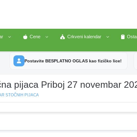
ar
Cene
Crkveni kalendar
Osta
Postavite BESPLATNO OGLAS kao fizičko lice!
čna pijaca Priboj 27 novembar 20
AR STOČNIH PIJACA