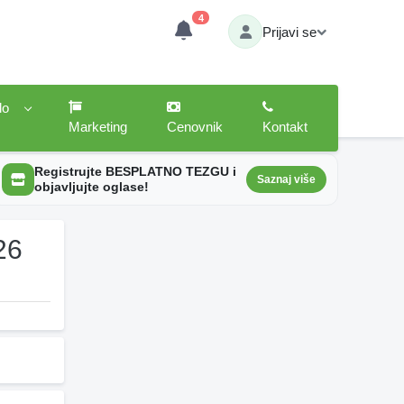
4
Prijavi se
lo
Marketing
Cenovnik
Kontakt
Registrujte BESPLATNO TEZGU i
Saznaj više
objavljujte oglase!
26