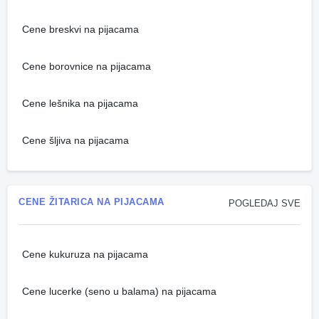
Cene breskvi na pijacama
Cene borovnice na pijacama
Cene lešnika na pijacama
Cene šljiva na pijacama
CENE ŽITARICA NA PIJACAMA
POGLEDAJ SVE
Cene kukuruza na pijacama
Cene lucerke (seno u balama) na pijacama