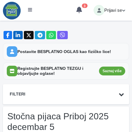
3
Prijavi se
Postavite BESPLATNO OGLAS kao fizičko lice!
Registrujte BESPLATNO TEZGU i
Saznaj više
objavljujte oglase!
FILTERI
Stočna pijaca Priboj 2025
decembar 5