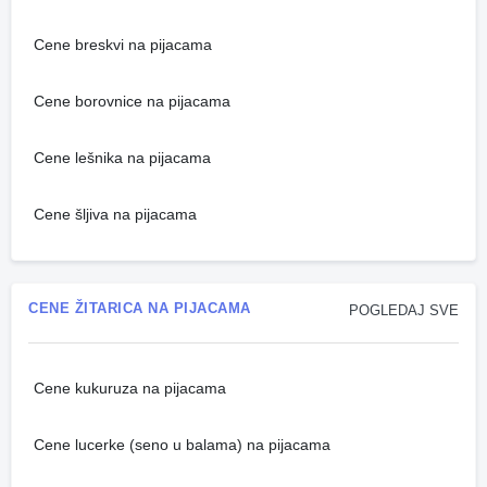
Cene breskvi na pijacama
Cene borovnice na pijacama
Cene lešnika na pijacama
Cene šljiva na pijacama
CENE ŽITARICA NA PIJACAMA
POGLEDAJ SVE
Cene kukuruza na pijacama
Cene lucerke (seno u balama) na pijacama