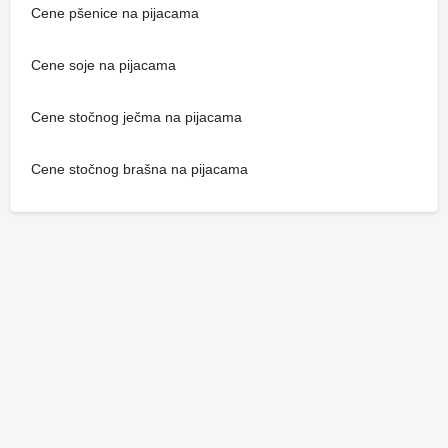
Cene pšenice na pijacama
Cene soje na pijacama
Cene stočnog ječma na pijacama
Cene stočnog brašna na pijacama