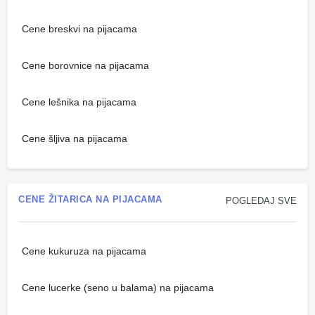
Cene breskvi na pijacama
Cene borovnice na pijacama
Cene lešnika na pijacama
Cene šljiva na pijacama
CENE ŽITARICA NA PIJACAMA
POGLEDAJ SVE
Cene kukuruza na pijacama
Cene lucerke (seno u balama) na pijacama