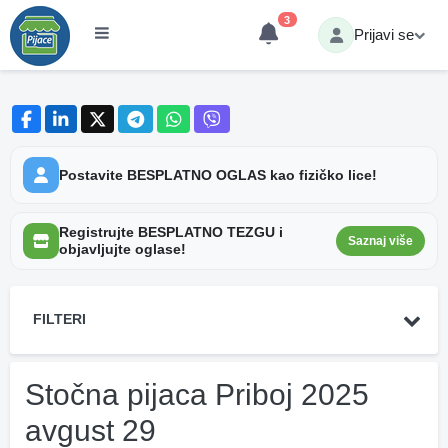
3
Prijavi se
Postavite BESPLATNO OGLAS kao fizičko lice!
Registrujte BESPLATNO TEZGU i
Saznaj više
objavljujte oglase!
FILTERI
Stočna pijaca Priboj 2025
avgust 29