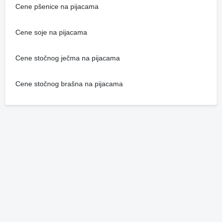
Cene pšenice na pijacama
Cene soje na pijacama
Cene stočnog ječma na pijacama
Cene stočnog brašna na pijacama