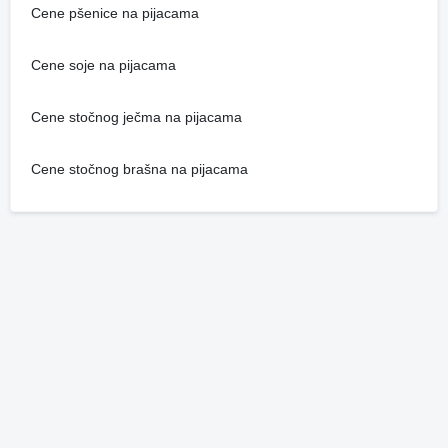
Cene pšenice na pijacama
Cene soje na pijacama
Cene stočnog ječma na pijacama
Cene stočnog brašna na pijacama