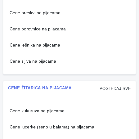
Cene breskvi na pijacama
Cene borovnice na pijacama
Cene lešnika na pijacama
Cene šljiva na pijacama
CENE ŽITARICA NA PIJACAMA
POGLEDAJ SVE
Cene kukuruza na pijacama
Cene lucerke (seno u balama) na pijacama