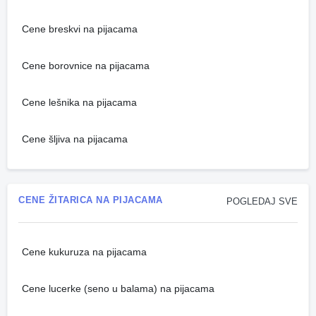
Cene breskvi na pijacama
Cene borovnice na pijacama
Cene lešnika na pijacama
Cene šljiva na pijacama
CENE ŽITARICA NA PIJACAMA
POGLEDAJ SVE
Cene kukuruza na pijacama
Cene lucerke (seno u balama) na pijacama