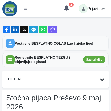
3
Prijavi se
Postavite BESPLATNO OGLAS kao fizičko lice!
Registrujte BESPLATNO TEZGU i
Saznaj više
objavljujte oglase!
FILTERI
Stočna pijaca Preševo 9 maj
2026