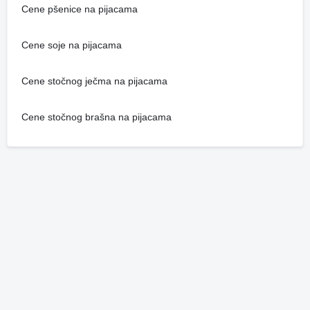
Cene pšenice na pijacama
Cene soje na pijacama
Cene stočnog ječma na pijacama
Cene stočnog brašna na pijacama