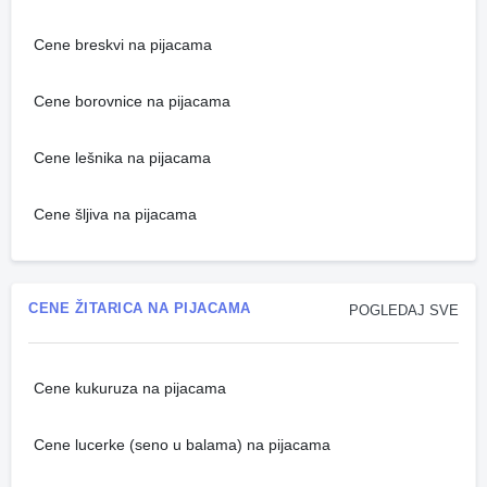
Cene breskvi na pijacama
Cene borovnice na pijacama
Cene lešnika na pijacama
Cene šljiva na pijacama
CENE ŽITARICA NA PIJACAMA
POGLEDAJ SVE
Cene kukuruza na pijacama
Cene lucerke (seno u balama) na pijacama