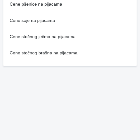
Cene pšenice na pijacama
Cene soje na pijacama
Cene stočnog ječma na pijacama
Cene stočnog brašna na pijacama