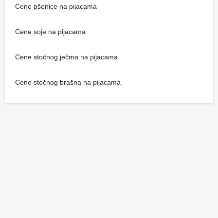
Cene pšenice na pijacama
Cene soje na pijacama
Cene stočnog ječma na pijacama
Cene stočnog brašna na pijacama