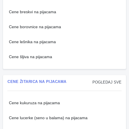
Cene breskvi na pijacama
Cene borovnice na pijacama
Cene lešnika na pijacama
Cene šljiva na pijacama
CENE ŽITARICA NA PIJACAMA
POGLEDAJ SVE
Cene kukuruza na pijacama
Cene lucerke (seno u balama) na pijacama