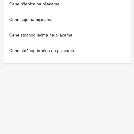
Cene pšenice na pijacama
Cene soje na pijacama
Cene stočnog ječma na pijacama
Cene stočnog brašna na pijacama