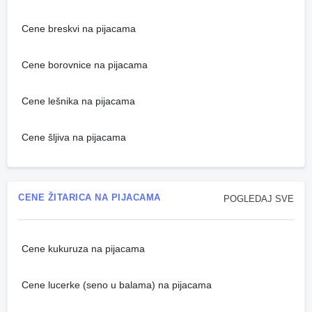
Cene breskvi na pijacama
Cene borovnice na pijacama
Cene lešnika na pijacama
Cene šljiva na pijacama
CENE ŽITARICA NA PIJACAMA
POGLEDAJ SVE
Cene kukuruza na pijacama
Cene lucerke (seno u balama) na pijacama