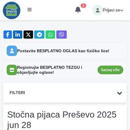
3
Prijavi se
Postavite BESPLATNO OGLAS kao fizičko lice!
Registrujte BESPLATNO TEZGU i
Saznaj više
objavljujte oglase!
FILTERI
Stočna pijaca Preševo 2025
jun 28