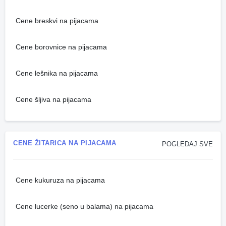
Cene breskvi na pijacama
Cene borovnice na pijacama
Cene lešnika na pijacama
Cene šljiva na pijacama
CENE ŽITARICA NA PIJACAMA
POGLEDAJ SVE
Cene kukuruza na pijacama
Cene lucerke (seno u balama) na pijacama