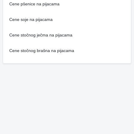
Cene pšenice na pijacama
Cene soje na pijacama
Cene stočnog ječma na pijacama
Cene stočnog brašna na pijacama