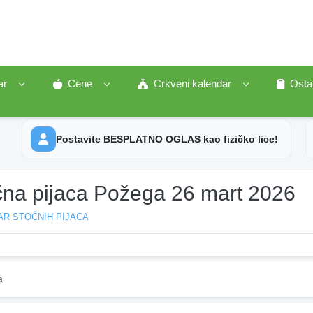
ar
Cene
Crkveni kalendar
Osta
Postavite BESPLATNO OGLAS kao fizičko lice!
čna pijaca Požega 26 mart 2026
AR STOČNIH PIJACA
a