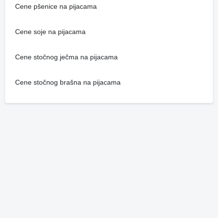
Cene pšenice na pijacama
Cene soje na pijacama
Cene stočnog ječma na pijacama
Cene stočnog brašna na pijacama