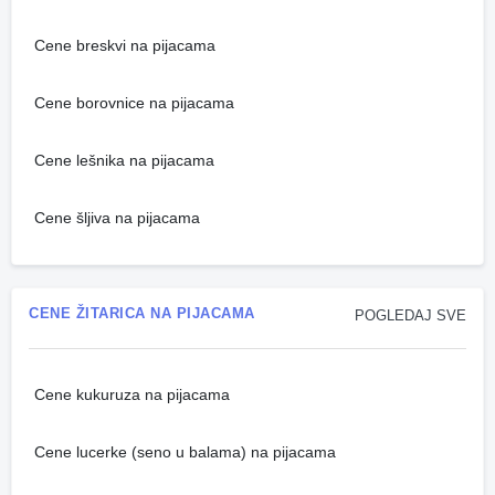
Cene breskvi na pijacama
Cene borovnice na pijacama
Cene lešnika na pijacama
Cene šljiva na pijacama
CENE ŽITARICA NA PIJACAMA
POGLEDAJ SVE
Cene kukuruza na pijacama
Cene lucerke (seno u balama) na pijacama