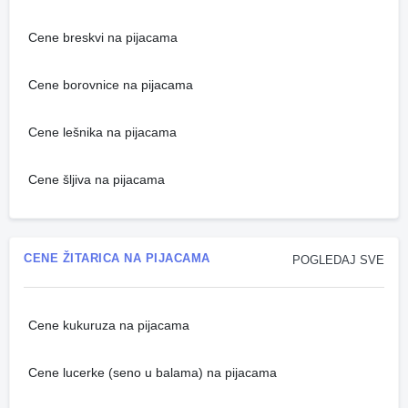
Cene breskvi na pijacama
Cene borovnice na pijacama
Cene lešnika na pijacama
Cene šljiva na pijacama
CENE ŽITARICA NA PIJACAMA
POGLEDAJ SVE
Cene kukuruza na pijacama
Cene lucerke (seno u balama) na pijacama