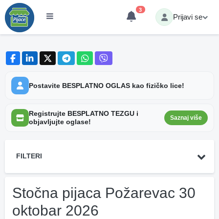
3
Prijavi se
Postavite BESPLATNO OGLAS kao fizičko lice!
Registrujte BESPLATNO TEZGU i
Saznaj više
objavljujte oglase!
FILTERI
Stočna pijaca Požarevac 30
oktobar 2026