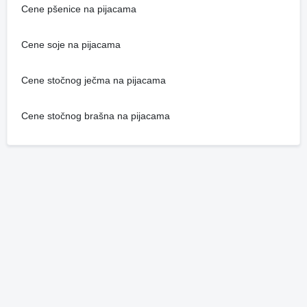
Cene pšenice na pijacama
Cene soje na pijacama
Cene stočnog ječma na pijacama
Cene stočnog brašna na pijacama