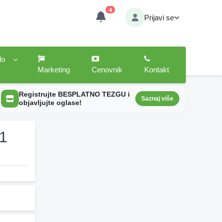
4
Prijavi se
lo
Marketing
Cenovnik
Kontakt
Registrujte BESPLATNO TEZGU i
Saznaj više
objavljujte oglase!
21