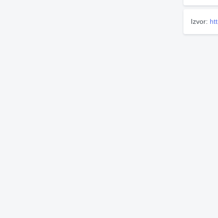
Izvor:
ht