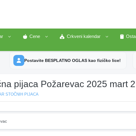
ar
Cene
Crkveni kalendar
Osta
Postavite BESPLATNO OGLAS kao fizičko lice!
čna pijaca Požarevac 2025 mart 
AR STOČNIH PIJACA
vac