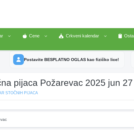
ar
Cene
Crkveni kalendar
Osta
Postavite BESPLATNO OGLAS kao fizičko lice!
čna pijaca Požarevac 2025 jun 27
AR STOČNIH PIJACA
vac