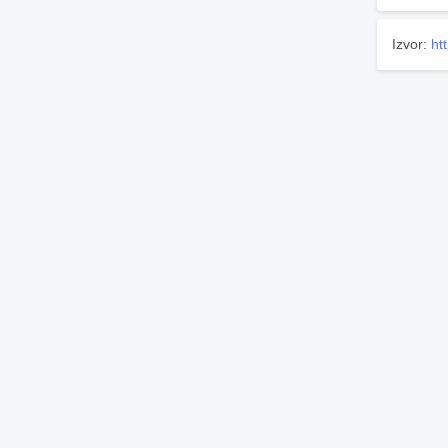
Izvor:
ht