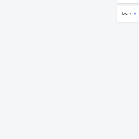
Izvor:
ht