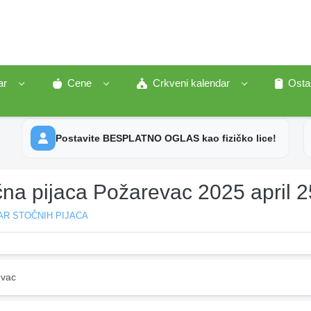
ar
Cene
Crkveni kalendar
Osta
Postavite BESPLATNO OGLAS kao fizičko lice!
čna pijaca Požarevac 2025 april 2
AR STOČNIH PIJACA
vac