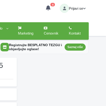
4
Prijavi se
lo
Marketing
Cenovnik
Kontakt
Registrujte BESPLATNO TEZGU i
Saznaj više
objavljujte oglase!
5