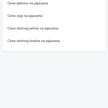
Cene pšenice na pijacama
Cene soje na pijacama
Cene stočnog ječma na pijacama
Cene stočnog brašna na pijacama