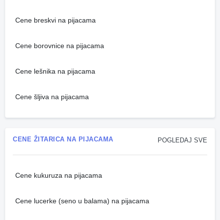
Cene breskvi na pijacama
Cene borovnice na pijacama
Cene lešnika na pijacama
Cene šljiva na pijacama
CENE ŽITARICA NA PIJACAMA
POGLEDAJ SVE
Cene kukuruza na pijacama
Cene lucerke (seno u balama) na pijacama