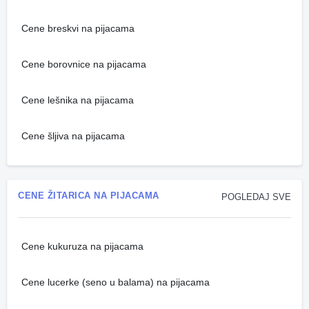
Cene breskvi na pijacama
Cene borovnice na pijacama
Cene lešnika na pijacama
Cene šljiva na pijacama
CENE ŽITARICA NA PIJACAMA
POGLEDAJ SVE
Cene kukuruza na pijacama
Cene lucerke (seno u balama) na pijacama