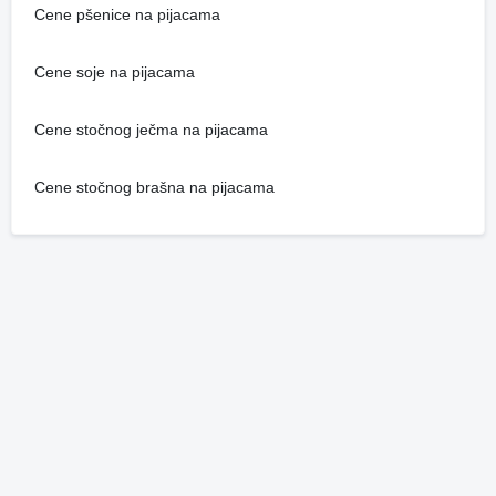
Cene pšenice na pijacama
Cene soje na pijacama
Cene stočnog ječma na pijacama
Cene stočnog brašna na pijacama