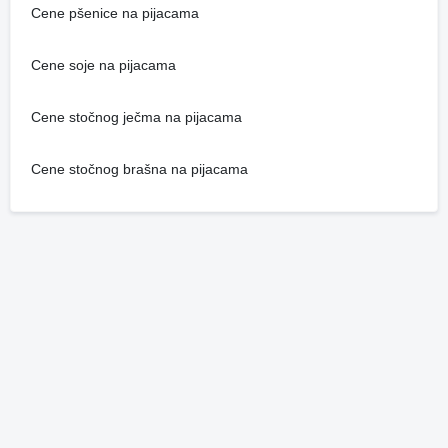
Cene pšenice na pijacama
Cene soje na pijacama
Cene stočnog ječma na pijacama
Cene stočnog brašna na pijacama