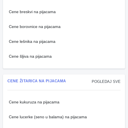
Cene breskvi na pijacama
Cene borovnice na pijacama
Cene lešnika na pijacama
Cene šljiva na pijacama
CENE ŽITARICA NA PIJACAMA
POGLEDAJ SVE
Cene kukuruza na pijacama
Cene lucerke (seno u balama) na pijacama