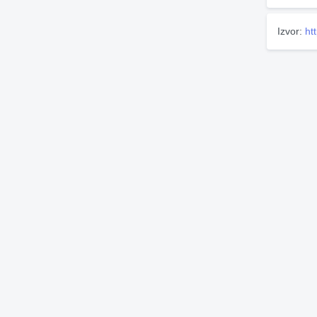
Izvor:
ht