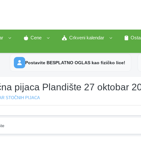
ar
Cene
Crkveni kalendar
Osta
Postavite BESPLATNO OGLAS kao fizičko lice!
čna pijaca Plandište 27 oktobar 2
AR STOČNIH PIJACA
šte