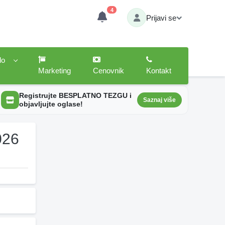
4
Prijavi se
lo
Marketing
Cenovnik
Kontakt
Registrujte BESPLATNO TEZGU i
Saznaj više
objavljujte oglase!
026