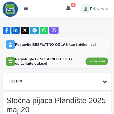
3
Prijavi se
Postavite BESPLATNO OGLAS kao fizičko lice!
Registrujte BESPLATNO TEZGU i
Saznaj više
objavljujte oglase!
FILTERI
Stočna pijaca Plandište 2025
maj 20