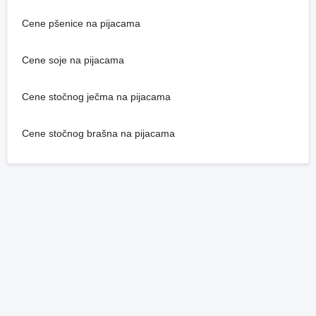
Cene pšenice na pijacama
Cene soje na pijacama
Cene stočnog ječma na pijacama
Cene stočnog brašna na pijacama