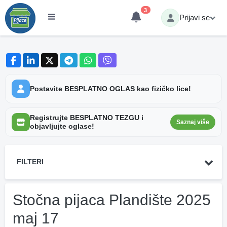
3
Prijavi se
Postavite BESPLATNO OGLAS kao fizičko lice!
Registrujte BESPLATNO TEZGU i
Saznaj više
objavljujte oglase!
FILTERI
Stočna pijaca Plandište 2025
maj 17