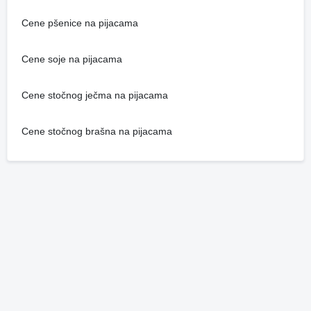
Cene pšenice na pijacama
Cene soje na pijacama
Cene stočnog ječma na pijacama
Cene stočnog brašna na pijacama