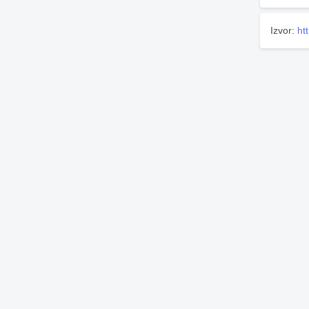
Izvor:
ht