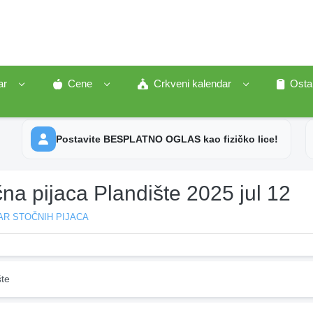
ar
Cene
Crkveni kalendar
Osta
Postavite BESPLATNO OGLAS kao fizičko lice!
na pijaca Plandište 2025 jul 12
AR STOČNIH PIJACA
šte