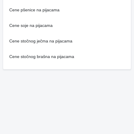
Cene pšenice na pijacama
Cene soje na pijacama
Cene stočnog ječma na pijacama
Cene stočnog brašna na pijacama