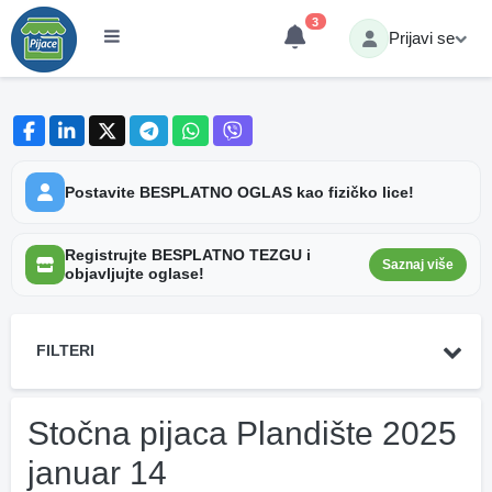
3
Prijavi se
Postavite BESPLATNO OGLAS kao fizičko lice!
Registrujte BESPLATNO TEZGU i
Saznaj više
objavljujte oglase!
FILTERI
Stočna pijaca Plandište 2025
januar 14