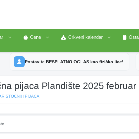
ar
Cene
Crkveni kalendar
Osta
Postavite BESPLATNO OGLAS kao fizičko lice!
na pijaca Plandište 2025 februar
AR STOČNIH PIJACA
šte