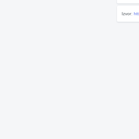
Izvor:
ht